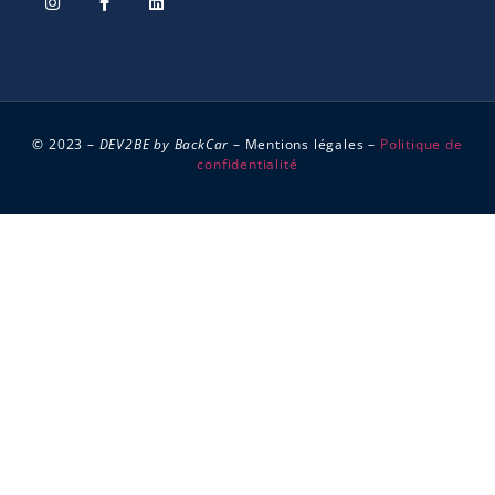
© 2023 –
DEV2BE by BackCar
–
Mentions légales
–
Politique de
Icon by
Icon8
confidentialité